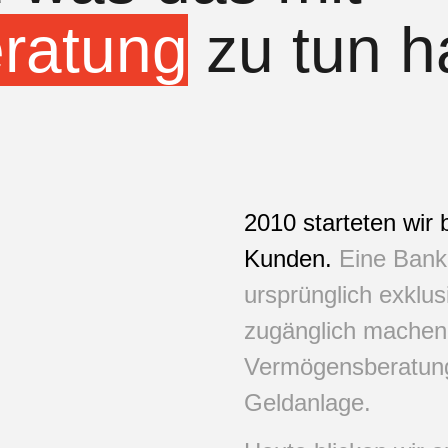
ratung
zu tun h
2010 starteten wir
Kunden.
Eine Bank
ursprünglich exklus
zugänglich machen
Vermögensberatung
Geldanlage.