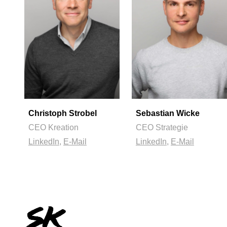
Christoph Strobel
Sebastian Wicke
CEO Kreation
CEO Strategie
LinkedIn
,
E-Mail
LinkedIn
,
E-Mail