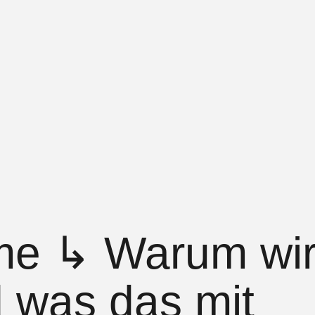
ip to main content
Skip to navigat
me
↳
Warum wir 
d was das mit